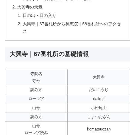
大興寺の天気
日の出・日の入り
大興寺｜67番札所から神恵院｜68番札所へのアクセ
ス
大興寺｜67番札所の基礎情報
寺院名
大興寺
寺号
読み方
だいこうじ
ローマ字
daikoji
山号
小松尾山
読み方
こまつおざん
山号
komatsuozan
ローマ字読み