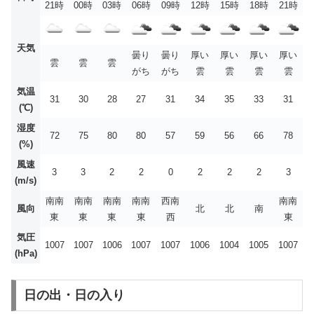
21時
00時
03時
06時
09時
12時
15時
18時
21時
天気
曇り
曇り
厚い
厚い
厚い
厚い
雲
雲
雲
がち
がち
雲
雲
雲
雲
気温
31
30
28
27
31
34
35
33
31
(℃)
湿度
72
75
80
80
57
59
56
66
78
(%)
風速
3
3
2
2
0
2
2
2
3
(m/s)
南南
南南
南南
南南
西南
南南
風向
北
北
南
東
東
東
東
西
東
気圧
1007
1007
1006
1007
1007
1006
1004
1005
1007
(hPa)
日の出・日の入り