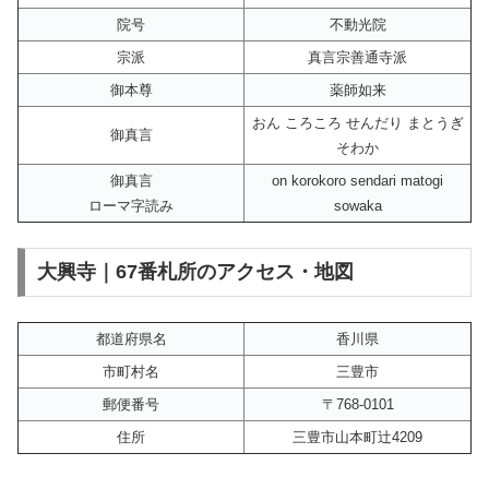
院号
不動光院
宗派
真言宗善通寺派
御本尊
薬師如来
おん ころころ せんだり まとうぎ
御真言
そわか
御真言
on korokoro sendari matogi
ローマ字読み
sowaka
大興寺｜67番札所のアクセス・地図
都道府県名
香川県
市町村名
三豊市
郵便番号
〒768-0101
住所
三豊市山本町辻4209